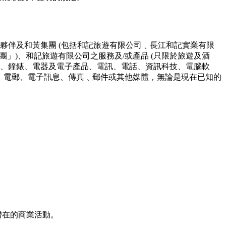
夥伴及和黃集團 (包括和記旅遊有限公司﹑⻑江和記實業有限
」)、和記旅遊有限公司之服務及/或產品 (只限於旅遊及酒
、鐘錶、電器及電⼦產品、電訊、電話、資訊科技、電腦軟
話、電郵、電⼦訊息、傳真﹑郵件或其他媒體，無論是現在已知的
潛在的商業活動。