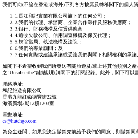
我們可向(不論在香港或海外)下列各⽅披露及轉移閣下的個⼈
1.⻑江和記實業有限公司旗下的任何公司；
2.我們的代理、承辦商、企業合作夥伴及服務供應商；
3.銀⾏、財務機構及信貸供應商；
4.追收⽋款公司、信⽤調查機構及保安代理；
5.規管當局、執法機構及法院；
6.我們的專業顧問；及
7.任何實際或建議承讓或受讓我們與閣下相關權利的承讓
如閣下不希望收到我們所發送有關旅遊及/或上述其他類別之產
之"Unsubscribe"鏈結以取消閣下的訂閱記錄。此外，閣
聯絡地址:
和記旅遊有限公司
香港九龍紅磡德豐街22號
海濱廣場2期12樓1203室
電郵地址:
cs@hutchgo.com
為免生疑問，如果您決定撤銷先前給予我們的同意，則撤銷同