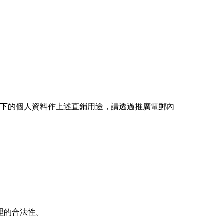
：
閣下的個⼈資料作上述直銷⽤途，請透過推廣電郵內
理的合法性。