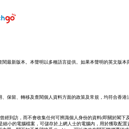
查閱最新版本。本聲明以多種語言提供。如果本聲明的英文版本
、保留、轉移及查閱個⼈資料⽅⾯的政策及常規，均符合香港法例
曾經到訪，⽽不會收集任何可辨識個⼈⾝份的資料(即關於閣下
okies是細⼩的電腦檔案，可儲存於上網⼈⼠的電腦內，⽤於獲取配置