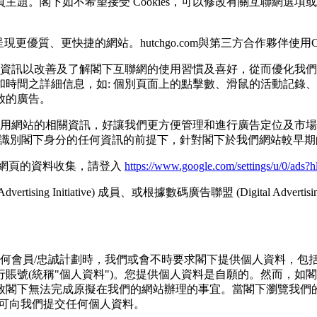
題。閣下如不希望接受 Cookies，可以修改有關互聯網選
優質、更快捷的網站。hutchgo.com與第三⽅合作夥伴使⽤Coo
的資訊以改善及了解閣下互聯網的使⽤習慣及喜好，從⽽優化我
詳細信息，如: 個別⾴⾯上的點擊數、滑鼠的活動記錄、搜尋及輸入
放的廣告。
使⽤網站的相關資訊，好讓我們更⽅便管理和進⾏廣告定位及市
接存取能識別閣下⾝分的任何資訊的前提下，針對閣下於我們網站較
ck於我們網⾴的資料收集，請登入
https://www.google.com/settings/u/0/ads?h
ing Initiative) 成員、或根據數碼廣告聯盟 (Digital Adv
任何會員/忠誠計劃時，我們或會不時要求閣下提供個⼈資料，包
賬號(統稱"個⼈資料")。您提供個人資料是自願的。然而，如
閣下無法完成原擬在我們的網站辦理的事宜。當閣下瀏覽我們的網
⽅可向我們提交任何個⼈資料。