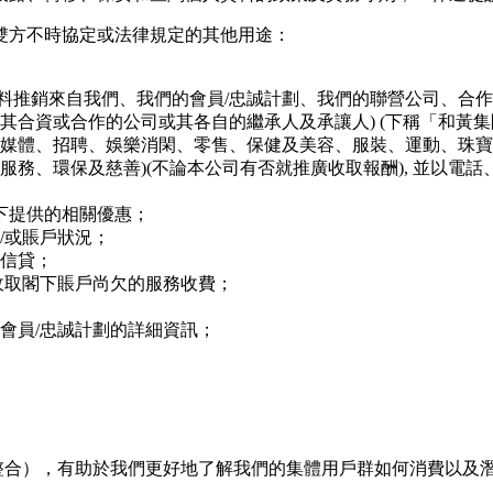
雙⽅不時協定或法律規定的其他⽤途：
料推銷來自我們、我們的會員/忠誠計劃、我們的聯營公司、合作
合資或合作的公司或其各⾃的繼承⼈及承讓⼈) (下稱「和黃集團
媒體、招聘、娛樂消閑、零售、保健及美容、服裝、運動、珠寶
務、環保及慈善)(不論本公司有否就推廣收取報酬), 並以電
閣下提供的相關優惠；
/或賬⼾狀況；
或信貸；
或收取閣下賬⼾尚⽋的服務收費；
或會員/忠誠計劃的詳細資訊；
是整合），有助於我們更好地了解我們的集體用戶群如何消費以及