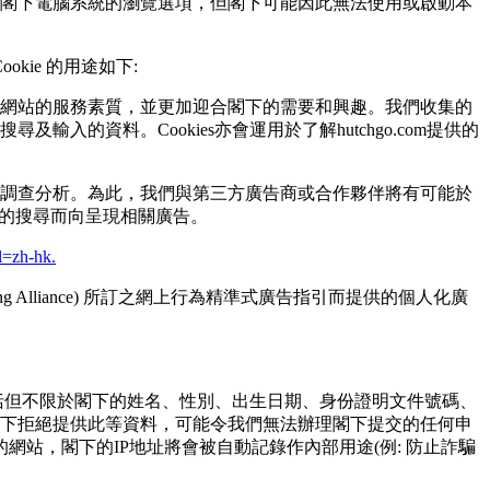
項或閣下電腦系統的瀏覽選項，但閣下可能因此無法使⽤或啟動本
kie 的⽤途如下:
們網站的服務素質，並更加迎合閣下的需要和興趣。我們收集的
的資料。Cookies亦會運⽤於了解hutchgo.com提供的
場調查分析。為此，我們與第三⽅廣告商或合作夥伴將有可能於
早期的搜尋⽽向呈現相關廣告。
l=zh-hk.
ertising Alliance) 所訂之網上⾏為精準式廣告指引⽽提供的個⼈化廣
括但不限於閣下的姓名、性別、出⽣⽇期、⾝份證明文件號碼、
閣下拒絕提供此等資料，可能令我們無法辦理閣下提交的任何申
站，閣下的IP地址將會被⾃動記錄作內部⽤途(例: 防⽌詐騙