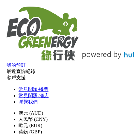
我的預訂
最近查詢紀錄
客戶支援
常見問題‧機票
常見問題-酒店
聯繫我們
澳元 (AUD)
人民幣 (CNY)
歐元 (EUR)
英鎊 (GBP)