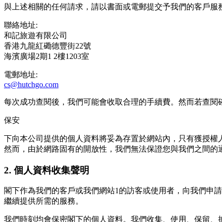
與上述相關的任何請求，請以書⾯或電郵提交予我們的客⼾服
聯絡地址:
和記旅遊有限公司
香港九龍紅磡德豐街22號
海濱廣場2期1 2樓1203室
電郵地址:
cs@hutchgo.com
每次成功查閱後，我們可能會收取合理的⼿續費。然⽽若查閱
保安
下向本公司提供的個⼈資料將妥為存置於網站內，只有獲授權
然而，由於網路固有的開放性，我們無法保證您與我們之間的
2. 個人資料收集聲明
閣下作為我們的客⼾或我們網站1的訪客或使⽤者，向我們申請
繼續提供所需的服務。
我們時刻均會保密閣下的個⼈資料。我們收集、使⽤、保留、