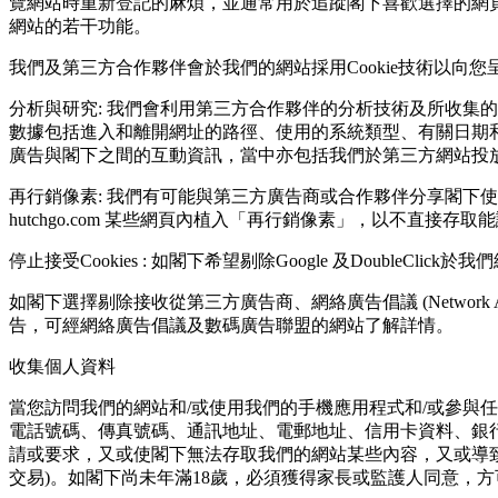
覽網站時重新登記的⿇煩，並通常⽤於追蹤閣下喜歡選擇的網⾴主
網站的若⼲功能。
我們及第三⽅合作夥伴會於我們的網站採⽤Cookie技術以向您呈現更
分析與研究: 我們會利⽤第三⽅合作夥伴的分析技術及所收集
數據包括進入和離開網址的路徑、使⽤的系統類型、有關⽇期和時間之
廣告與閣下之間的互動資訊，當中亦包括我們於第三⽅網站投
再⾏銷像素: 我們有可能與第三⽅廣告商或合作夥伴分享閣下
hutchgo.com 某些網⾴內植入「再⾏銷像素」，以不直
停⽌接受Cookies : 如閣下希望剔除Google 及DoubleCli
如閣下選擇剔除接收從第三⽅廣告商、網絡廣告倡議 (Network Advertis
告，可經網絡廣告倡議及數碼廣告聯盟的網站了解詳情。
收集個人資料
當您訪問我們的網站和/或使用我們的手機應用程式和/或參與
電話號碼、傳真號碼、通訊地址、電郵地址、信⽤卡資料、銀⾏
請或要求，⼜或使閣下無法存取我們的網站某些內容，⼜或導致
交易)。如閣下尚未年滿18歲，必須獲得家⻑或監護⼈同意，