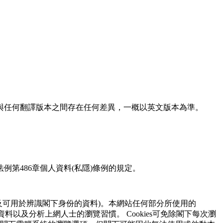
與任何翻譯版本之間存在任何差異，⼀概以英文版本為準。
第486章個⼈資料(私隱)條例的規定。
及可⽤於辨識閣下⾝份的資料)。本網站任何部分所使⽤的
資料以及分析上網⼈⼠的瀏覽習慣。 Cookies可免除閣下每次瀏