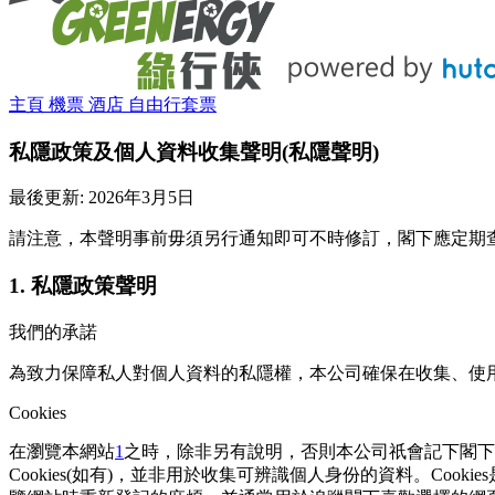
主頁
機票
酒店
自由行套票
私隱政策及個⼈資料收集聲明(私隱聲明)
最後更新: 2026年3月5日
請注意，本聲明事前毋須另⾏通知即可不時修訂，閣下應定期
1. 私隱政策聲明
我們的承諾
為致⼒保障私⼈對個⼈資料的私隱權，本公司確保在收集、使⽤
Cookies
在瀏覽本網站
1
之時，除非另有說明，否則本公司祇會記下閣下
Cookies(如有)，並非⽤於收集可辨識個⼈⾝份的資料。Co