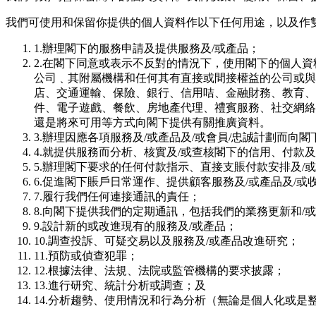
我們可使⽤和保留你提供的個⼈資料作以下任何⽤途，以及作
1.辦理閣下的服務申請及提供服務及/或產品；
2.在閣下同意或表示不反對的情況下，使⽤閣下的個⼈資
公司﹑其附屬機構和任何其有直接或間接權益的公司或與其
店、交通運輸、保險、銀⾏、信⽤咭、⾦融財務、教育、
件、電⼦遊戲、餐飲、房地產代理、禮賓服務、社交網絡服
還是將來可⽤等⽅式向閣下提供有關推廣資料。
3.辦理因應各項服務及/或產品及/或會員/忠誠計劃⽽向
4.就提供服務⽽分析、核實及/或查核閣下的信⽤、付款及
5.辦理閣下要求的任何付款指⽰、直接⽀賬付款安排及/
6.促進閣下賬⼾⽇常運作、提供顧客服務及/或產品及/
7.履⾏我們任何連接通訊的責任；
8.向閣下提供我們的定期通訊，包括我們的業務更新和/
9.設計新的或改進現有的服務及/或產品；
10.調查投訴、可疑交易以及服務及/或產品改進研究；
11.預防或偵查犯罪；
12.根據法律、法規、法院或監管機構的要求披露；
13.進行研究、統計分析或調查；及
14.分析趨勢、使用情況和行為分析（無論是個人化或