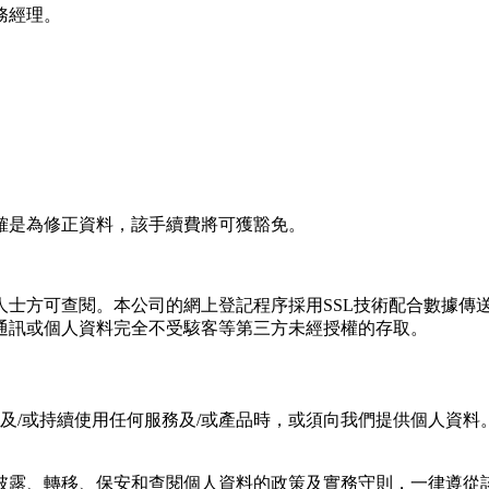
務經理。
確是為修正資料，該⼿續費將可獲豁免。
⼈⼠⽅可查閱。本公司的網上登記程序採⽤SSL技術配合數據傳
通訊或個人資料完全不受駭客等第三方未經授權的存取。
及/或持續使⽤任何服務及/或產品時，或須向我們提供個⼈資
披露、轉移、保安和查閱個⼈資料的政策及實務守則，⼀律遵從